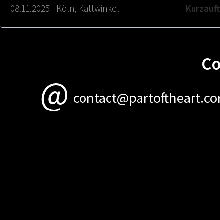
08.11.2025 - Köln, Kattwinkel
Kurzauft
Co
contact@partoftheart.c